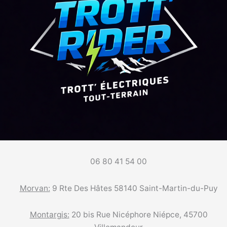
06 80 41 54 00
Morvan:
9 Rte Des Hâtes 58140 Saint-Martin-du-Puy
Montargis:
20 bis Rue Nicéphore Niépce, 45700